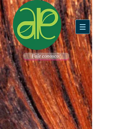
Fale conosco!